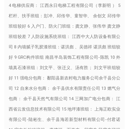
4 电梯供应商： 江西永日电梯工程有限公司（李新明 ） 5
栏杆、扶手班组：彭冲、邱传华、童智华、 余创文 邱传华
班组较好 6 入户门、防火门班组：龚文静、张伟华 龚文静
班组较差 7 人防设施系统班组： 江西中大人防设备有限公
司 8 内墙腻子乳胶漆班组：谌洪彪 、吴德祥 谌洪彪 班组较
好 9 GRC构件班组 南昌半岛装饰工程有限公司-陈凯 10 外
墙真石漆班组：刘文平、张迁义、汤有胜； 刘文平班组较
好 11 强电分包商： 鄱阳县新农村电力服务公司余干县分公
司 12 自来水分包商： 余干县供水有限责任公司 13 燃气分
包商： 余干县天然气有限公司 14 三网加广电分包商： 江
西省云发信息技术有限公司 15 地坪漆班组： 上海正欧实业
有限公司-陆彬生、余干县海若新型材料有限公司-付君诺