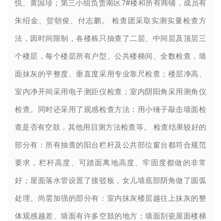
悦、黄国珍；第三小组负责南区7#楼和所有商铺，成员有
朱绍金、贺朝俊、付志鹏。 检查团采取实测实量检查方
法，因时间限制，各楼栋只抽查了二层、中间层及顶层三
个楼层，每个楼层所有户型、公共楼梯间、全数检查，墙
面抹灰的平整度、垂直度采用专业靠尺检查；楼层净高、
室内净开间采用电子测距仪检查；室内阴阳角采用测角仪
检查。同时还采用了观感检查方法：用小锤子敲击墙面检
查是否有空鼓，其他用目测方法检查等。 检查结果较好的
部分有：所有抽查的阳台栏杆及公共部位窗台都符合规范
要求，栏杆高度、可踏面离地高度、牢固度都做的非常
好；屋面落水管设置了接驳板，女儿墙底部阴角做了圆弧
处理。尚需加强的部分有：室内抹灰楼层越往上抹灰的整
体观感越差、墙面有许多空鼓的地方；墙面刮瓷屋面楼梯