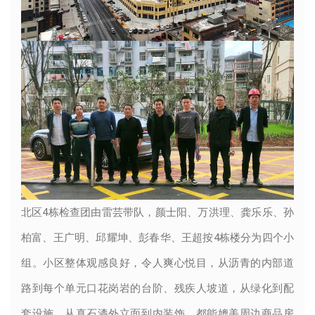
北区4栋检查团由雷芸带队，颜士阳、万洪理、龚乐乐、孙
柏富、王广明、邱耀坤、彭春华、王超按4栋楼分为四个小
组。小区整体观感良好，令人爽心悦目，从沥青的内部道
路到每个单元口花岗岩的台阶、残疾人坡道，从绿化到配
套设施，从真石漆外立面到内装饰，都能媲美周边商品房