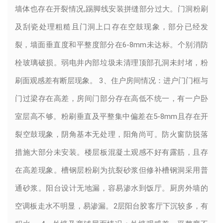
墙体也存在开裂情况,踢脚线安装拼缝部分过大。门洞粉刷
及刮瓷处理粗糙且门洞上口存在空鼓现象，部分已经发
裂，墙面垂直度和平整度部分在6-8mm未达标。个别消防
栓玻璃破损。弱电井内部垃圾未清理顶部孔洞未封堵，粉
刷面观感差有断层现象。 3、住户房间情况：进户门门框与
门过梁存在高差，房间门部分存在高低不统一，有一户卧
室层高不够。粉刷垂直及平整集中偏差在5-8mm且存在开
裂空鼓现象，阴角基本无处理，阳角尚可。防火窗防脱落
措施大部分未安装。楼层板混凝土观感不好有露筋，且存
在高差现象。槽钢层粉刷为抗裂砂浆但修补槽钢洞采用普
通砂浆。阳台设计无地漏，容易渗水到饭厅。厨房外墙的
空调板走水不明显，易渗漏。2层阳台胶客厅下沉较多，有