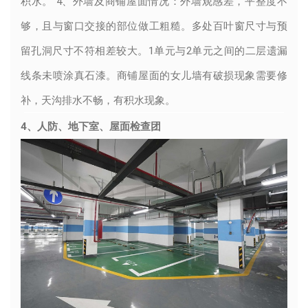
积水。 4、外墙及商铺屋面情况：外墙观感差，平整度不
够，且与窗口交接的部位做工粗糙。多处百叶窗尺寸与预
留孔洞尺寸不符相差较大。1单元与2单元之间的二层遗漏
线条未喷涂真石漆。商铺屋面的女儿墙有破损现象需要修
补，天沟排水不畅，有积水现象。
4、人防、地下室、屋面检查团