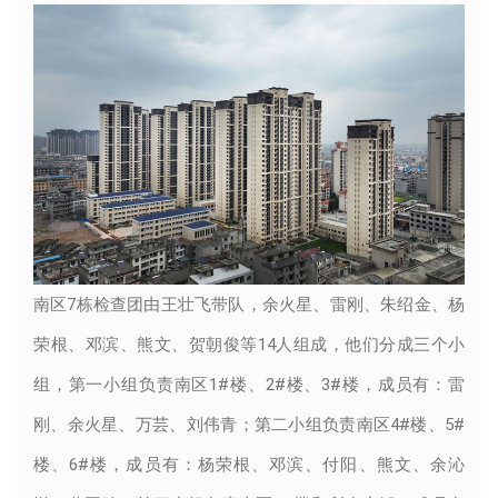
南区7栋检查团由王壮飞带队，余火星、雷刚、朱绍金、杨
荣根、邓滨、熊文、贺朝俊等14人组成，他们分成三个小
组，第一小组负责南区1#楼、2#楼、3#楼，成员有：雷
刚、余火星、万芸、刘伟青；第二小组负责南区4#楼、5#
楼、6#楼，成员有：杨荣根、邓滨、付阳、熊文、余沁