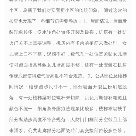
小区，刷新了我们对安置房小区的传统印象。 通过这次的
检查也发现了一些细节仍需要整改： 1、屋面情况：屋面发
裂现象较多，泛水转角处较多开裂及破损，机房有一处防
火门关不上需要调整，机房内有多余的植筋未做处理。女
儿墙上口不平整，观感不好，透气孔一处位置紧贴女儿墙
使可踏面抬高导致女儿墙高度不够，还有一处安装在机房
钢梯底部使得透气管高度不符合规范。 2、公共部位及楼梯
间情况：楼梯踏步尺寸不一，部分墙面开裂且粉刷层脱
落，有一处楼梯梁对拉螺杆未切除，刮瓷后期修补粗糙且
颜色不统一，阳角条外露痕迹现象比较多，楼梯靠墙扶手
部分离踏步高度不符合规范，人防门门框部分空鼓且上部
未灌浆。公共走廊部分地面瓷砖门套交接部位较多空鼓，