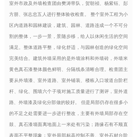
室外市政及外墙检查团由樊涛带队，贺朝祯、杨紫钰、彭
方朋、张志忠五人进行整体验收检查。
整个室外工程为小
区内道路和园林建设，建筑、园林、道路连成一个不可分
割的整体，一步一景，景随步移，给人以休闲生活的空间
满足。整体道路平整，绿化舒适，与园林创造的绿化空间
完美结合。建筑外墙采用的是外墙涂料和外墙砖，外墙米
黄色真石漆整体颜色鲜明、分隔线条清晰合理。检查团主
要从外墙漆、室外道路、室外铺装、楼栋入口坡道台阶栏
杆、绿化、围墙六个子项对施工质量进行了测评，室外道
路、外墙漆及绿化分部做的较好。 但是局部仍存在很多小
的不足之处需要进一步进行整改，主要有外墙局部存在空
鼓、真石漆墙面离地面上一米处有污染；路缘石有不顺直
表面不平整现象；室外局部标高控制不善、室外石材台阶