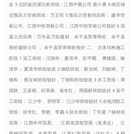
友 3 北区旋挖灌注桩班组：江西中聚公司 龚小勇 4 南区锤
击预应力管桩班组：万玉苟 5 预应力管桩供应商： 建华管
桩公司、江西中恒管桩公司； 江西中恒管桩公司较好 6 混
凝土供应商：万年县万拓建材、余干县荣青商砼、余干县
商砼建材公司 ； 余干县荣青商砼较好 二、 主体结构施工
阶段 1 泥工班组：汪国华、夏清华、彭平耀 、樊建国、喻
清华； 夏清华班组较差 2 钢筋班组：蔡汝斌、刘献南、丁
细和； 蔡汝斌班组较好，丁细和班组较差 3 木工班组：周
国财、王尿根、邱美根、翁冬红； 周国财班组较好 4 架子
工班组： 江少华 、郭明军； 江少华班组较好 5 水电消防工
班组：张学红、李晓、李颖 6 防水班组：丁学庭 7 钢材供
应商： 江西申环贸易、、江西省茂牧贸易（袁承志）、江
西钢冠贸易、丰森贸易、江西仁凯贸易（汪红兵） 8 模